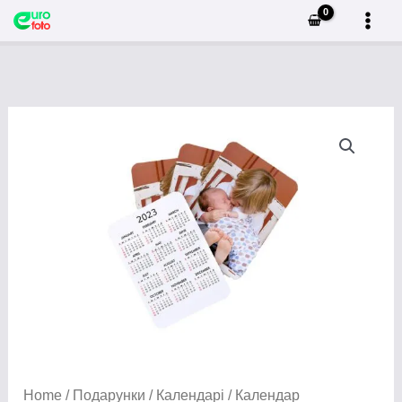
Перейти
до
вмісту
Home
/
Подарунки
/
Календарі
/ Календар