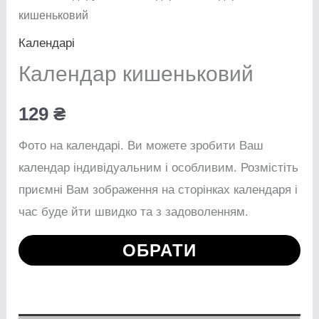
кишеньковий
Календарі
Календар кишеньковий
129
₴
Фото на календарі. Ви можете зробити Ваш
календар індивідуальним і особливим. Розмістіть
приємні Вам зображення на сторінках календаря і
час буде йти швидко та з задоволенням.
ОБРАТИ